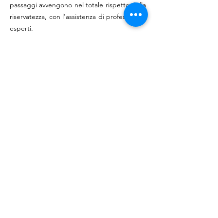
passaggi avvengono nel totale rispetto della
riservatezza, con l'assistenza di professionisti
esperti.
Perché scegliere Cherope?
Il nostro obiettivo è trovare una soluzione
che soddisfi tutte le parti coinvolte,
riportando serenità e sicurezza. Il nostro
team sarà felice di spiegare come possiamo
aiutarvi a risolvere la vostra situazione in
modo rapido e senza complicazioni.
Con Cherope, potrete finalmente trovare la
soluzione giusta per chiudere una volta per
tutte le procedure esecutive,
salvaguardando sia i diritti dei debitori che
quelli dei creditori.