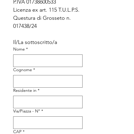
P.IVA 01738600533
Licenza ex art. 115 T.U.L.P.S. 
Questura di Grosseto n. 
017438/24
Il/La sottoscritto/a
Nome
*
Cognome
*
Residente in
*
Via/Piazza - N°
*
CAP
*