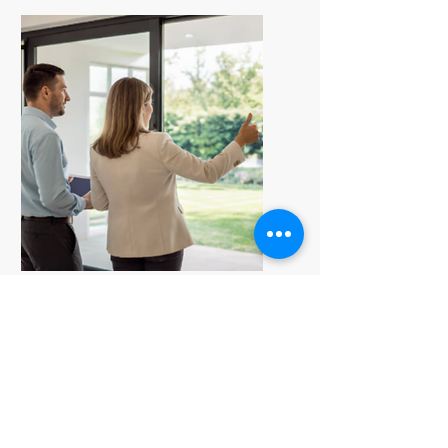
Consulenza e
visita € 150
Se preferisci ricevere una
consulenza mirata su uno
specifico immobile e